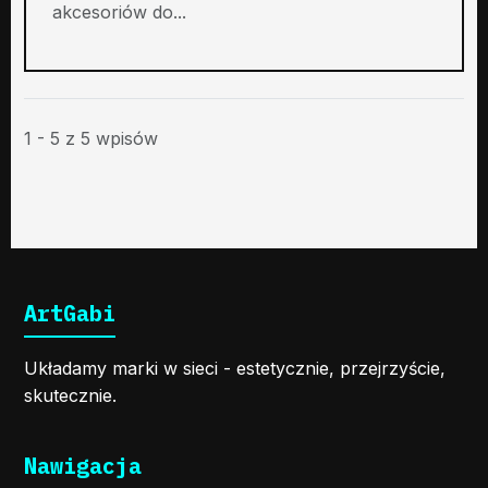
akcesoriów do...
1 - 5 z 5 wpisów
ArtGabi
Układamy marki w sieci - estetycznie, przejrzyście,
skutecznie.
Nawigacja