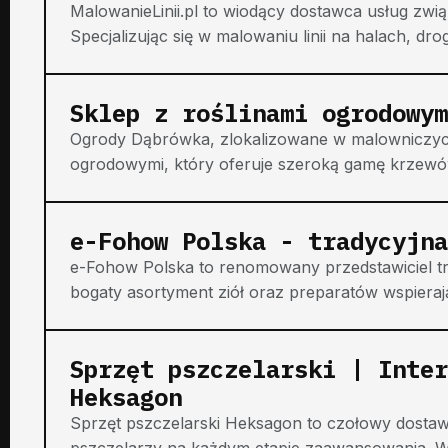
MalowanieLinii.pl to wiodący dostawca usług z
Specjalizując się w malowaniu linii na halach, drog
Sklep z roślinami ogrodowym
Ogrody Dąbrówka, zlokalizowane w malowniczyc
ogrodowymi, który oferuje szeroką gamę krzewów ig
e-Fohow Polska - tradycyjna
e-Fohow Polska to renomowany przedstawiciel tra
bogaty asortyment ziół oraz preparatów wspierają
Sprzęt pszczelarski | Inter
Heksagon
Sprzęt pszczelarski Heksagon to czołowy dostaw
pszczelarzy na każdym etapie zaawansowania. W 