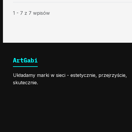
1 - 7 z 7 wpisów
ArtGabi
Układamy marki w sieci - estetycznie, przejrzyście,
skutecznie.