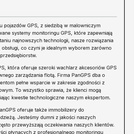
u pojazdów GPS, z siedzibą w malowniczym
owane systemy monitoringu GPS, które zapewniają
staniu najnowszych technologii, nasze rozwiązania
ią obsługi, co czyni je idealnym wyborem zarówno
przedsiębiorstw.
S, która oferuje szeroki wachlarz akcesoriów GPS
ywnego zarządzania flotą. Firma PanGPS dba o
entom pełne wsparcie w zakresie zgodności z
owym. To wszystko sprawia, że klienci mogą
wiając kwestie technologiczne naszym ekspertom.
anGPS oferuje także immobilizery do
dzieżą. Jesteśmy dumni z jakości naszych
 często przewyższają oczekiwania naszych klientów.
ści płynących z profesjonalnego monitoringu