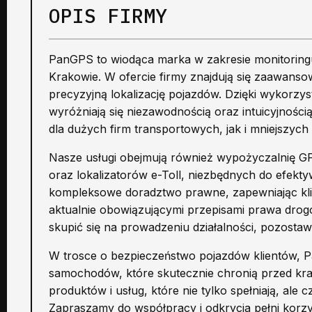
OPIS FIRMY
PanGPS to wiodąca marka w zakresie monitoring
Krakowie. W ofercie firmy znajdują się zaawans
precyzyjną lokalizację pojazdów. Dzięki wykorzy
wyróżniają się niezawodnością oraz intuicyjnośc
dla dużych firm transportowych, jak i mniejszych 
Nasze usługi obejmują również wypożyczalnię GP
oraz lokalizatorów e-Toll, niezbędnych do efekt
kompleksowe doradztwo prawne, zapewniając kli
aktualnie obowiązującymi przepisami prawa drog
skupić się na prowadzeniu działalności, pozosta
W trosce o bezpieczeństwo pojazdów klientów, P
samochodów, które skutecznie chronią przed kra
produktów i usług, które nie tylko spełniają, ale
Zapraszamy do współpracy i odkrycia pełni korzy