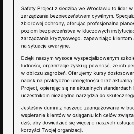
Safety Project z siedzibą we Wrocławiu to lider
zarządzania bezpieczeństwem cywilnym. Specjali
zbiorowej ochrony, oferując profesjonalne plano
poziom bezpieczeństwa w kluczowych instytucjach
zarządzania kryzysowego, zapewniając kliento
na sytuacje awaryjne.
Dzięki naszym wysoce wyspecjalizowanym szkole
ludności, organizacje zyskują pewność, że ich pe
w obliczu zagrożeń. Oferujemy kursy dostosowane 
nacisk na praktyczne umiejętności oraz aktualną
Project, opierając się na aktualnych standarda
uczestnikom niezbędne narzędzia do skuteczneg
Jesteśmy dumni z naszego zaangażowania w budo
wspieranie klientów w osiąganiu ich celów związ
dziś, aby dowiedzieć się więcej o naszych usługa
korzyści Twojej organizacji.