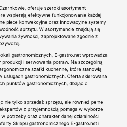
 Czarnkowie, oferuje szeroki asortyment
re wspierają efektywne funkcjonowanie każdej
ne piece konwekcyjne oraz innowacyjne systemy
awodność sprzętu. W asortymencie znajdują się
wywania żywności, zaprojektowane zgodnie z
pożywczej.
lokali gastronomicznych, E-gastro.net wprowadza
y produkcji i serwowania potraw. Na szczególną
ergonomiczne szafki kuchenne, które stanowią
 w usługach gastronomicznych. Oferta skierowana
szych punktów gastronomicznych, dbając o
ąc nie tylko sprzedaż sprzętu, ale również pełne
ł ekspertów z przyjemnością pomaga w wyborze
ę w potrzeby oraz charakter danej działalności
ferty Sklepu gastronomicznego E-gastro.net i