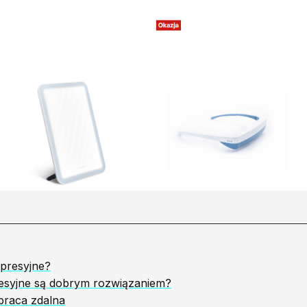
epresyjne?
esyjne są dobrym rozwiązaniem?
praca zdalna