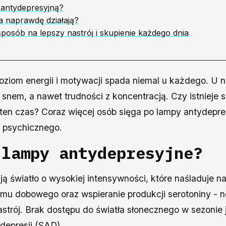
antydepresyjną?
a naprawdę działają?
posób na lepszy nastrój i skupienie każdego dnia
 poziom energii i motywacji spada niemal u każdego. U n
 snem, a nawet trudności z koncentracją. Czy istnieje 
en czas? Coraz więcej osób sięga po lampy antydepres
a psychicznego.
 lampy antydepresyjne?
ją światło o wysokiej intensywności, które naśladuje na
tmu dobowego oraz wspieranie produkcji serotoniny - 
astrój. Brak dostępu do światła słonecznego w sezoni
depresji (SAD).