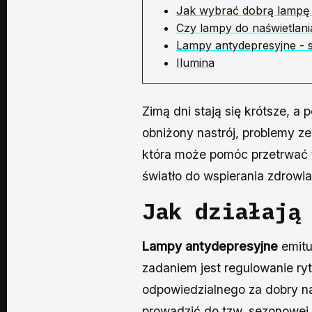
Jak wybrać dobrą lampę 
Czy lampy do naświetlani
Lampy antydepresyjne - s
Ilumina
Zimą dni stają się krótsze, a
obniżony nastrój, problemy ze
która może pomóc przetrwać t
światło do wspierania zdrowi
Jak działają
Lampy antydepresyjne
emitu
zadaniem jest regulowanie ry
odpowiedzialnego za dobry n
prowadzić do tzw. sezonowej 