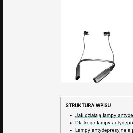
STRUKTURA WPISU
Jak działają lampy antyd
Dla kogo lampy antydepr
Lampy antydepresyjne a 