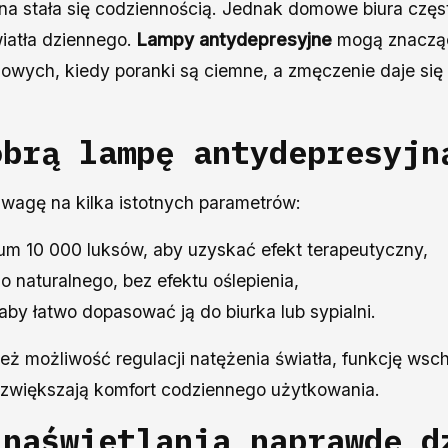
lna stała się codziennością. Jednak domowe biura częs
iatła dziennego.
Lampy antydepresyjne
mogą znacząc
owych, kiedy poranki są ciemne, a zmęczenie daje się 
obrą lampę antydepresyjn
wagę na kilka istotnych parametrów:
mum 10 000 luksów, aby uzyskać efekt terapeutyczny,
o naturalnego, bez efektu oślepienia,
 aby łatwo dopasować ją do biurka lub sypialni.
ież możliwość regulacji natężenia światła, funkcję w
e zwiększają komfort codziennego użytkowania.
 naświetlania naprawdę d