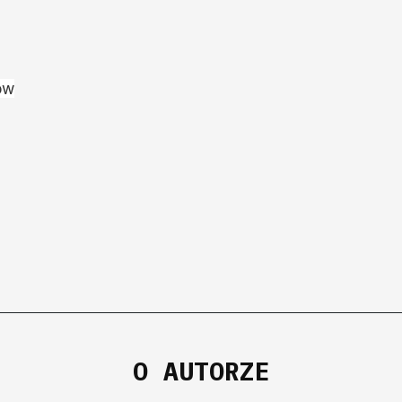
ów
O AUTORZE