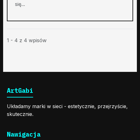
się...
1 - 4 z 4 wpisów
ArtGabi
Układamy marki w sieci - estetycznie, przejrzyście,
skutecznie.
Nawigacja