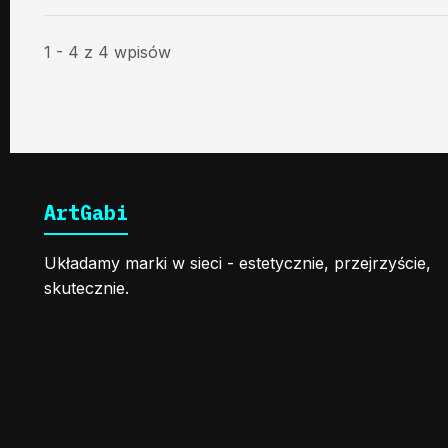
1 - 4 z 4 wpisów
ArtGabi
Układamy marki w sieci - estetycznie, przejrzyście,
skutecznie.