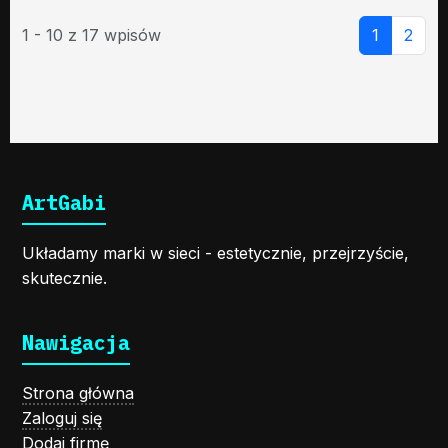
1 - 10 z 17 wpisów
1
2
ArtGabi
Układamy marki w sieci - estetycznie, przejrzyście,
skutecznie.
Nawigacja
Strona główna
Zaloguj się
Dodaj firmę