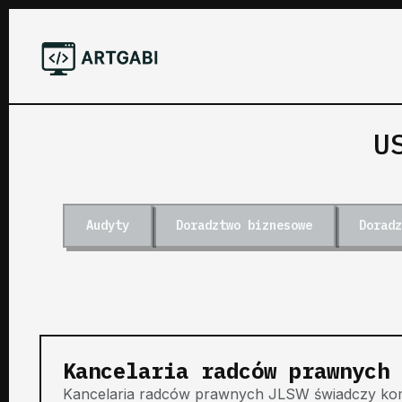
U
Audyty
Doradztwo biznesowe
Doradz
Kancelaria radców prawnych 
Kancelaria radców prawnych JLSW świadczy ko