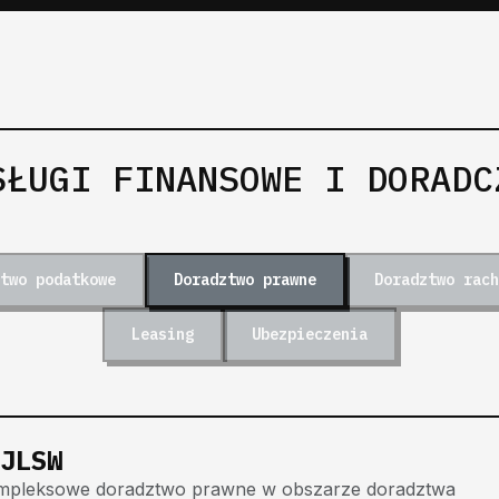
SŁUGI FINANSOWE I DORADC
two podatkowe
Doradztwo prawne
Doradztwo rach
Leasing
Ubezpieczenia
JLSW
mpleksowe doradztwo prawne w obszarze doradztwa