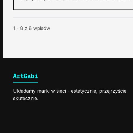
1 - 8 z 8 wpisów
ArtGabi
Układamy marki w sieci - estetycznie, przejrzyście,
skutecznie.