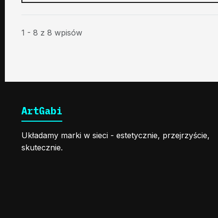
1 - 8 z 8 wpisów
ArtGabi
Układamy marki w sieci - estetycznie, przejrzyście,
skutecznie.